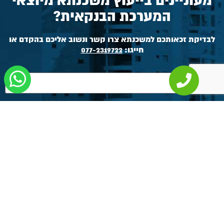
מעוניינים בייעוץ משכנתא מיוצאי
המערכת הבנקאית?
לבדיקת זכאותכם למשכנתא צרו קשר ונשוב אליכם בהקדם או
חייגו:
077-2319722
אני מאשר/ת את קריאת
מדיניות הפרטיות
ומסכים/ה לעיבוד
המידע שנמסר באתר.