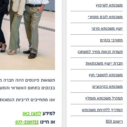
משכנתא לשיפוץ
משכנתא לנכס מסחרי
יועץ משכנתא פרטי
מסורבי בנקים
תעודת זכאות מחיר למשתכן
חברת ייעוץ משכנתאות
משכנתא לתושבי חוץ
תשואות פיננסים הינה חברה מ
משכנתא בקיבוצים
בבנקים בתחום האשראי והמשכ
תמהיל משכנתא מומלץ
אנו מתחייבים לריביות הנמוכ
המדריך ללקיחת משכנתא
למידע
לחצו כאן
או חייגו
077-2319722
רישום BDI