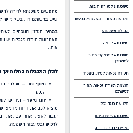
משכנתא לסגירת חובות
מחפשים משכנתא לדירה להשקעה
הלוואת גישור – משכנתא בגישור
שיש ברשותם הון, בשל קושי ל
הגדלת משכנתא
במחירי הנדל"ן הנוכחיים, לעית
האחרונות הוחלו מגבלות שונו
משכנתא לבניה
אותו.
משכנתא לפרויקט מחיר
למשתכן
להלן המגבלות החלות אך ו
תעודת זכאות לסיוע בשכ”ד
מינוף נמוך
הוצאת תעודת זכאות מחיר
למשתכן
הנכס.
יותר מיסוי
– תידרשו לשלם 8 אחוזים מערך הנכס עבור 
הלוואה כנגד נכס
מוציא לכם את הרוח מהמפרשים
משכנתא 100% מימון
יעבור לאפיק אחר. עם זאת רבי
לרכוש נכס עבור השקעה:
טיפים לרכישת דירה