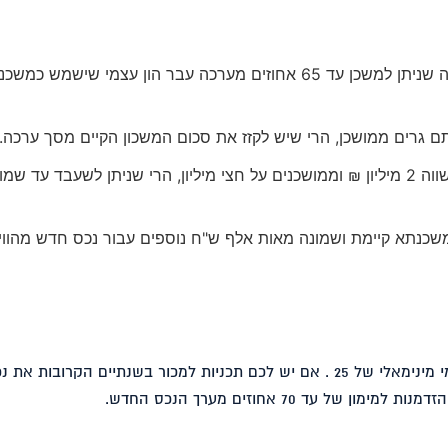
דירת המגורים שלכם היא בטוחה שניתן למשכן עד 65 אחוזים מערכה עבר הון עצמי שישמש כמ
 גרים ממושכן, הרי שיש לקזז את סכום המשכון הקיים מסך ערכה.
אם לדוגמא אתם גרים בנכס ששווה 2 מיליון ₪ וממושכנים על חצי מיליון, הרי שניתן לשעבד עד
משכנתא קיימת ושמונה מאות אלף ש"ח נוספים עבור נכס חדש מהווי
דירה ראשונה נדרשת להון עצמי מינימאלי של 25 . אם יש לכם תכניות למכור בשנתיים הקרובות את
של עד 70 אחוזים מערך הנכס החדש.