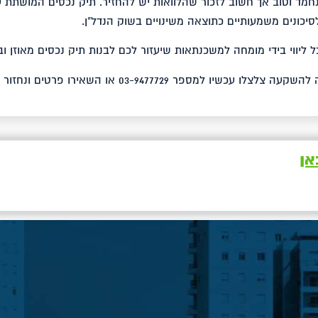
נחמד וטוב אך חשוב לזכור שהלוואות יש להחזיר. תיק נכסים המושתת 
סיכונים משמעותיים כתוצאה משינויים בשוק הנדל"ן.
ל ליווי בידי מומחה למשכנתאות שיעזור לכם לבנות תיק נכסים מאוזן וב
למידע נוסף על משכנתא לדירה להשקעה צלצלו עכשיו למספר 03-9477729 או השאירו פ
אן