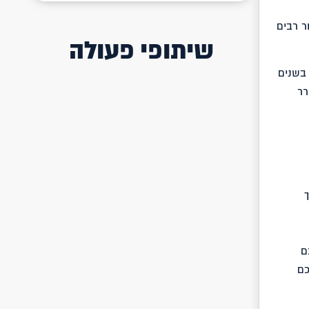
ר רבים
שיתופי פעולה
 בשנים
רר
וז מערך
ם
כם