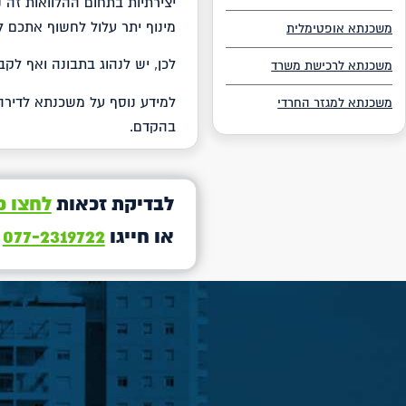
יצירתיות בתחום ההלוואות זה 
מינוף יתר עלול לחשוף אתכם ל
משכנתא אופטימלית
לכן, יש לנהוג בתבונה ואף לקב
משכנתא לרכישת משרד
משכנתא למגזר החרדי
בהקדם.
לבדיקת זכאות
לחצו כ
או חייגו
077-2319722