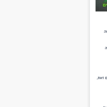
ה
ה
 זאת,