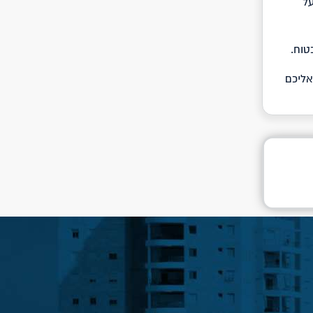
על
טוח.
רטים ונחזור אליכם