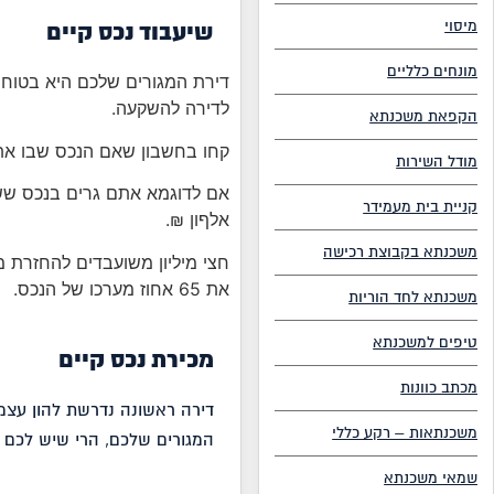
מיסוי
שיעבוד נכס קיים
מונחים כלליים
לדירה להשקעה.
הקפאת משכנתא
קחו בחשבון שאם הנכס שבו אתם
מודל השירות
קניית בית מעמידר
אלףון ₪.
משכנתא בקבוצת רכישה
חצי מיליון משועבדים להחזרת 
את 65 אחוז מערכו של הנכס.
משכנתא לחד הוריות
טיפים למשכנתא
מכירת נכס קיים
מכתב כוונות
משכנתאות – רקע כללי
המגורים שלכם, הרי שיש לכם הזדמנות למימון 
שמאי משכנתא