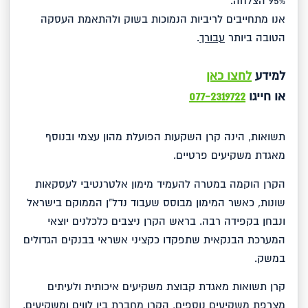
95% הצלחה.
אנו מתחייבים לריביות הנמוכות בשוק ולהתאמת העסקה
הטובה ביותר
עבורך
.
למידע
לחצו כאן
או חייגו
077-2319722
תשואות, הינה קרן השקעות הפועלת מהון עצמי ובנוסף
מאגדת משקיעים פרטיים.
הקרן הוקמה במטרה להעמיד מימון אלטרנטיבי לעסקאות
שונות, כאשר המימון מבוסס שעבוד נדל"ן הממוקם בישראל
ונבחן בקפידה רבה. בראש הקרן ניצבים כלכלנים יוצאי
המערכת הבנקאית שתפקדו כקציני אשראי בבנקים הגדולים
במשק.
קרן תשואות מאגדת קבוצת משקיעים איכותית ולעיתים
מצרפת משקיעים נוספים, הקרן מחברת בין לווים ומשקיעים,