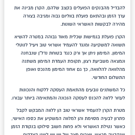
להבדיל מהבנקים הפועלים בקצב שלהם, הקרן מבינה את
ערך הזמן ובהתאם פועלת בווליום גבוה ומגיבה בצורה
מהירה לבקשות האשראי השונות.
הקרן פועלת בגמישות שכלית מאוד גבוהה במטרה להשיא
תשואה למשקיעה ומנגד להעמיד אשראי טוב ויעיל לנוטלי
המימון. המימון ניתן אך ורק כנגד בטוחת נדל"ן שנבחנה
ונמצאה משביעת רצון, תקופת העמדת המימון משתנה
מהלוואה להלוואה, כך גם אחוז המימון מהנכס ואופן
התשלום החודשי.
כל המשתנים נובעים מהתאמת העסקה ללקוח והנכונות
לעזור ללווה להכנס לעסקה הנכונה והמתאימה ביותר עבורו.
מטרת הקרן להעמיד אשראי טוב הן ללווה המבקש לקבל
פתרון לבעיה מסוימת והן למלווה המשקיע את כספו האישי,
כאשר נטילת האשראי ולא פחות חשוב סילוקו בנקודת הזמן
שנקבעה מראש, יוצרים מצב של ווין ווין לשני הצדדים.