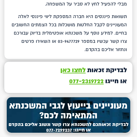
מבלי להפעיל לחץ לא סביר על המשפחה.
תשואות פיננסים היא חברה המספקת ליווי פיננסי לאלה
המעוניינים לקבל החלטות מושכלות בכל הצמתים החשובים
בחיים. למידע נוסף על משכנתא אופטימלית בדיוק עבורכם
צרו קשר עכשיו במספר 03-9477729 או השאירו פרטים
ונחזור אליכם בהקדם.
לבדיקת זכאות
לחצו כאן
או חייגו
077-2319722
מעוניינים בייעוץ לגבי המשכנתא
המתאימה לכם?
לבדיקת זכאותכם למשכנתא צרו קשר ונשוב אליכם בהקדם
או חייגו:
077-7299237