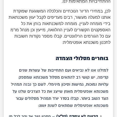
ההתחייבויות המתאימות לנו.
לכן, במחירי הדיור הנוכחיים והכלכלה המשוגעת שפוקדת
אותנו למעלה מעשור, רבים מעדיפים לקבל יעוץ משכנתאות
בידי מומחה לעניין. מומחה למשכנתאות בוחן את כל
האספקטים הקשורים לעניין ההלוואה, מייעץ וכן מנהל מו"מ
עם כל הגורמים הרלוונטיים. קבלו מספר נקודות חשובות
לתכנון משכנתא אופטימלית:
בוחרים מסלולי הצמדה
למזלנו אנו לא נביאים ועם התחייבות של עשרות שנים
קדימה, יש קושי רב להתאים מסלול משכנתא שמספק
עלויות נמוכות, גמישות וסיכון מינימלי. לשם כך נבנה תמהיל
משכנתא אופטימלית מאוזן שייצג את כל הצרכים שלנו על
הצד הטוב ביותר. קבלו בסדר יורד תמהיל מסלולים עבור
משכנתא אופטימלית שמתאים לשנת 2019:
קבועה לא צמודה (קל"צ)
– פתרון טוב אך יקר לכל מי