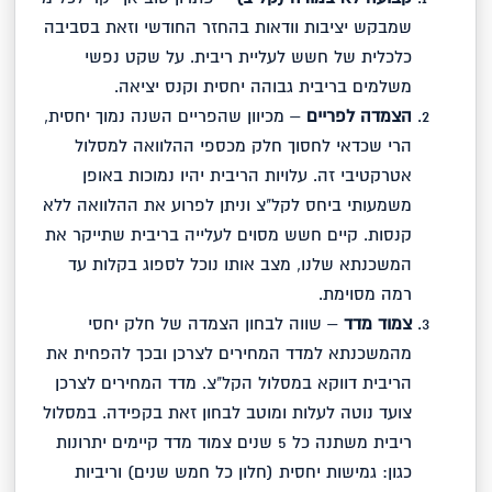
שמבקש יציבות וודאות בהחזר החודשי וזאת בסביבה
כלכלית של חשש לעליית ריבית. על שקט נפשי
משלמים בריבית גבוהה יחסית וקנס יציאה.
הצמדה לפריים
– מכיוון שהפריים השנה נמוך יחסית,
הרי שכדאי לחסוך חלק מכספי ההלוואה למסלול
אטרקטיבי זה. עלויות הריבית יהיו נמוכות באופן
משמעותי ביחס לקל"צ וניתן לפרוע את ההלוואה ללא
קנסות. קיים חשש מסוים לעלייה בריבית שתייקר את
המשכנתא שלנו, מצב אותו נוכל לספוג בקלות עד
רמה מסוימת.
צמוד מדד
– שווה לבחון הצמדה של חלק יחסי
מהמשכנתא למדד המחירים לצרכן ובכך להפחית את
הריבית דווקא במסלול הקל"צ. מדד המחירים לצרכן
צועד נוטה לעלות ומוטב לבחון זאת בקפידה. במסלול
ריבית משתנה כל 5 שנים צמוד מדד קיימים יתרונות
כגון: גמישות יחסית (חלון כל חמש שנים) וריביות