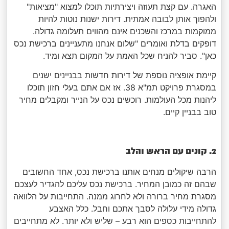
האגרה. עם קצת תעוזה ויצירתיות תוכלו למצוא "מציאות"
ולהפוך אותן לבובה אמתית. דירות ישנות נוטות להיות
ממוקמות במרכז והשכנים אינם מהווים תעלומה גדולה.
דופקים בדלת ואומרים "שלום אנחנו מתעניינים ברכישת נכס
כאן". סביר להניח שכל האמת על המקום תצא ומיד.
קיימת אופציה נוספת של דירות חדשות בבניינים ישנים
במסגרת פרויקט תמ"א 38. אז אם אתם בעלי חזון תוכלו
ליהנות מכל העולמות. רוכשים נכס על הנייר ומקבלים מחיר
טוב בבניין קיים.
2. קונים עם הראש והלב
הרבה שיקולים מנחים אותנו ברכישת נכס, אחד החשובים
שבהם זה כמובן המחיר. ברכישת נכס עליכם להגדיר לעצכם
מסגרת מחיר ברורה ולא לחרוג ממנה. התחייבות על הלוואה
גדולה מידי עלולה לסבך אתכם וחבל. כלל האצבע
להתחייבות כספים הוא רבע – שליש ולא יותר. לא מתחייבים