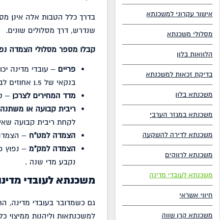
אישור עקרוני למשכנתא
בדרך כלל הטבות אלה אינן מספ
שנדרש, דרך מסלולים שונים.
מסלולי משכנתא
קבלו מספר מסלולי הצמדה נפו
הלוואות בלון
פריים
– עובדי מדינה יכו
בדיקת זכאות למשכנתא
בנקאי של 1.5 אחוזים לבנק וכן תוספת/הפחתת אחוזים מסוימת הנקבעת על ידי הבנק.
משכנתא בלון
מדד המחירים לצרכן
– קי
ריבית קבועה או משתנה
משכנתא במגזר הערבי
לקחת ריבית קבועה שאינה 
הצמדה למט"ח
– הצמדה 
משכנתא לדירה להשקעה
הצמדה למק"מ
– נפוץ פ
משכנתא לרווקים
נקבע מדי שנה .
משכנתא לעובדי מדינה
משכנתא לעובדי מדינה 
חיווי אשראי
גם כשמדובר בעובדי מדינה, הר
משכנתא קרן שווה
למשכנתאות וליהנות ממיצוי כל