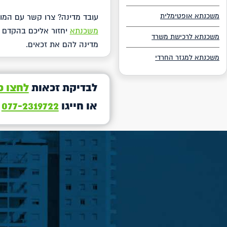
משכנתא אופטימלית
עובד מדינה? צרו קשר עם המו
משכנתא
יחזור אליכם בהקדם ע
משכנתא לרכישת משרד
מדינה להם את זכאים.
משכנתא למגזר החרדי
לבדיקת זכאות
לחצו כ
או חייגו
077-2319722