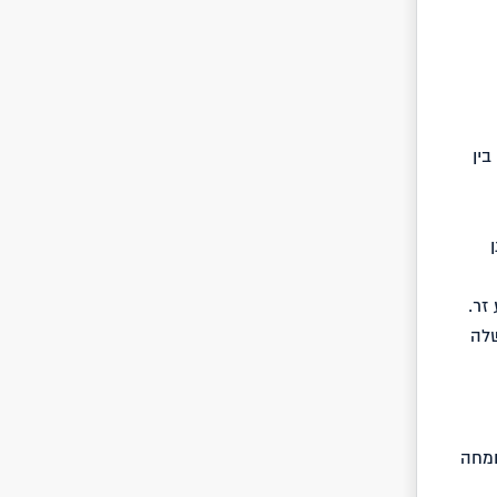
בין
זר.
שלה
ומחה