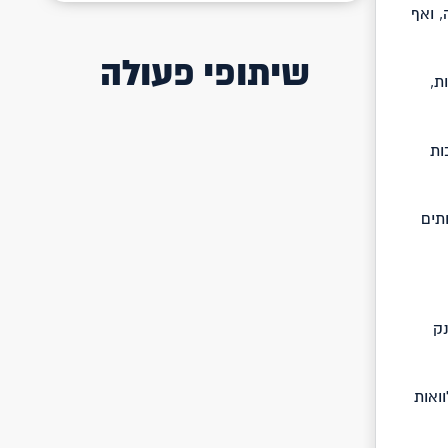
 ואף
שיתופי פעולה
ת,
ות
תים
נק
ואות