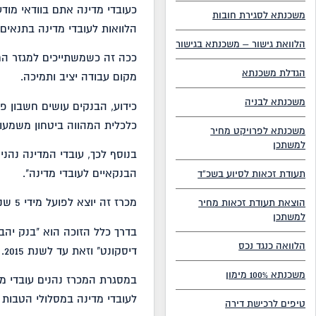
כעובדי מדינה אתם בוודאי מו
משכנתא לסגירת חובות
הלוואות לעובדי מדינה בתנאים 
הלוואת גישור – משכנתא בגישור
ככה זה כשמשתייכים למגזר הח
הגדלת משכנתא
מקום עבודה יציב ותמיכה.
משכנתא לבניה
כידוע, הבנקים עושים חשבון פש
כלכלית המהווה ביטחון משמעו
משכנתא לפרויקט מחיר
למשתכן
בנוסף לכך, עובדי המדינה נהני
הבנקאיים לעובדי מדינה".
תעודת זכאות לסיוע בשכ”ד
מכרז זה יוצא לפועל מידי 5 שנים והבנק הזוכה מתפרסם באמצעי התקשורת.
הוצאת תעודת זכאות מחיר
למשתכן
בדרך כלל הזוכה הוא "בנק יהב
הלוואה כנגד נכס
דיסקונט" וזאת עד לשנת 2015.
משכנתא 100% מימון
במסגרת המכרז נהנים עובדי מד
לעובדי מדינה במסלולי הטבות 
טיפים לרכישת דירה