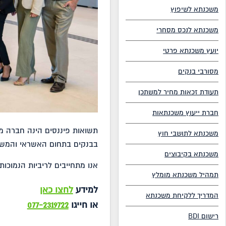
משכנתא לשיפוץ
משכנתא לנכס מסחרי
יועץ משכנתא פרטי
מסורבי בנקים
תעודת זכאות מחיר למשתכן
חברת ייעוץ משכנתאות
תשואות פיננסים הינה חברה מ
משכנתא לתושבי חוץ
בבנקים בתחום האשראי והמשכ
משכנתא בקיבוצים
אנו מתחייבים לריביות הנמוכ
תמהיל משכנתא מומלץ
למידע
לחצו כאן
המדריך ללקיחת משכנתא
או חייגו
077-2319722
רישום BDI