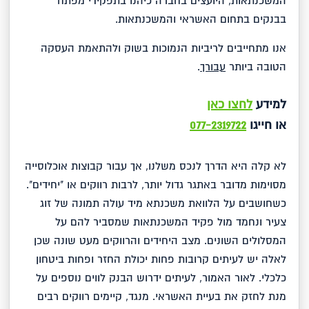
המשכנתאות, היועצים בחברה כיהנו בתפקידי מפתח
בבנקים בתחום האשראי והמשכנתאות.
אנו מתחייבים לריביות הנמוכות בשוק ולהתאמת העסקה
הטובה ביותר
עבורך
.
למידע
לחצו כאן
או חייגו
077-2319722
לא קלה היא הדרך לנכס משלנו, אך עבור קבוצות אוכלוסייה
מסוימות מדובר באתגר גדול יותר, לרבות רווקים או "יחידים".
כשחושבים על הלוואת משכנתא מיד עולה תמונה של זוג
צעיר ונחמד מול פקיד המשכנתאות שמסביר להם על
המסלולים השונים. מצב היחידים והרווקים מעט שונה שכן
לאלה יש לעיתים קרובות פחות יכולת החזר ופחות ביטחון
כלכלי. לאור האמור, לעיתים ידרוש הבנק לווים נוספים על
מנת לחזק את בעיית האשראי. מנגד, קיימים רווקים רבים