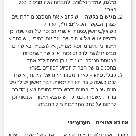
מילגם, עמידר ואלונים. לחברות אלה סניפים בכל
הארץ.
מגישים בקשה
– יש להביא את המסמכים הדרושים
לצורך הבקשה הכוללים: ת"ז, תעודת
נישואין/גירושין/עגינות, אישורי הכנסה של חצי שנה וכן
תדפיס עו"ש של 4 חודשים. אם את בהיריון, יש להביא
אישור מתאים מרופא. אם יש, אז להצטייד באישורים
מביטוח לאומי לרבות: נכות, אי כושר השתכרות,
הבטחת הכנסה ומזונות. ניתן לפנות לכל אחד
מהסניפים של חברות הסיוע הפזורים בארץ.
קבלת סיוע
– לאחר מספר ימים של המתנה, אישרו
לכם בשעה טובה תעודת זכאות. דבר ראשון יש להגיש
חוזה שכירות. החוזה נדרש בכדי להוכיח שאין מדובר
בדירת משפחה. כמו כן, יש להציג אישורי הכנסות וכן
לחתום על כתב התחייבות מול החברה.
אם לא מרוצים – מערערים!
במקרה ואתם לא מרוצים מקביעת הוועדה של משרד השיכון,