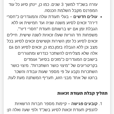
עזרה בשכ"ד למשך 3 שנים. כמו כן, יינתן סיוע כל עוד
המפרנס מקבל השלמת הכנסה.
עולים חדשים
– בעלי תעודת עולה והמוגדרים כ"חסרי
דירה" זכאים לסיוע משנה שניה ועד חמישית או ללא
הגבלת זמן אם יש ברשותם תעודת "חסרי דיור".
משפחות חד הוריות שעלו זכאיות לשנה שישית. חיילים
זכאים לסיוע כל זמן השירות וקשישים זכאים לסיוע בכל
מצב וכן ללא הגבלה בזמן.כמו כן, זכאים לסיוע הם גם
אלה שלא מצליחים להשתכר כנדרש ומתגוררים
בישובים המוגדרים כ"מזכים בסיוע" ועומדים
בקריטריונים של "מיצוי כושר השתכרות". מיצוי כושר
השתכרות נקבע על פי מספר שעות עבודה והשכר
ברוטו של אחד מבני הזוג, תעריף המשתנה מעת לעת.
תהליך קבלת תעודת זכאות
קובעים פגישה
– קיימות מספר חברות הרשאיות
להנפיק תעודת זכאות לסיוע בשכ"ד ולפי שעה ואלה הן: