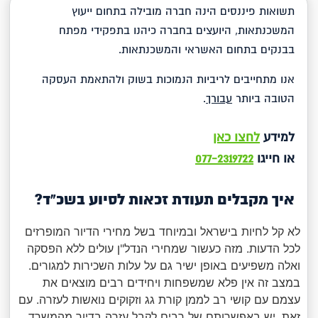
תשואות פיננסים הינה חברה מובילה בתחום ייעוץ
המשכנתאות, היועצים בחברה כיהנו בתפקידי מפתח
בבנקים בתחום האשראי והמשכנתאות.
אנו מתחייבים לריביות הנמוכות בשוק ולהתאמת העסקה
הטובה ביותר
עבורך
.
למידע
לחצו כאן
או חייגו
077-2319722
איך מקבלים תעודת זכאות לסיוע בשכ"ד?
לא קל לחיות בישראל ובמיוחד בשל מחירי הדיור המופרזים
לכל הדעות. מזה כעשור שמחירי הנדל"ן עולים ללא הפסקה
ואלה משפיעים באופן ישיר גם על עלות השכירות למגורים.
במצב זה אין פלא שמשפחות ויחידים רבים מוצאים את
עצמם עם קושי רב לממן קורת גג וזקוקים נואשות לעזרה. עם
זאת, יש באפשרותם של רבים לקבל עזרה בדיור מהמשרד